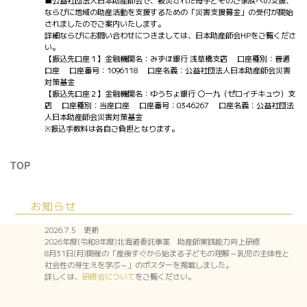
■公益社団法人日本助産師会で、被災された母子とそのご家族への支援、
ならびに地域の助産活動を支援するための「災害支援募金」の受付が開始
されましたのでご案内いたします。
詳細ならびにお問い合わせにつきましては、日本助産師会HPをご覧くださ
い。
【振込先口座１】金融機関名：みずほ銀行 浅草橋支店 口座種別：普通
口座 口座番号：1096118 口座名義：公益社団法人日本助産師会災害
対策基金
【振込先口座２】金融機関名：ゆうちょ銀行 〇一九（ゼロイチキュウ）支
店 口座種別：当座口座 口座番号：0346267 口座名義：公益社団法
人日本助産師会災害対策基金
※振込手数料は各自ご負担となります。
TOP
お知らせ
2026.7.5 更新
2026年度(令和8年度)北海道委託事業 助産師実践能力向上研修
8月31日(月)開催の「産後すぐから始まる子どもの理解～乳児の主体性と
社会性の芽生えを学ぶ～」のポスターを掲載しました。
詳しくは、
研修会について
をご覧ください。