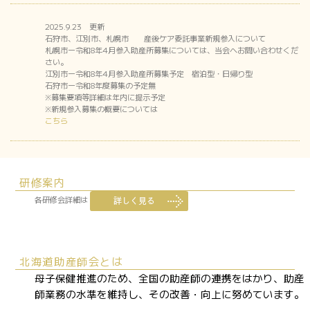
2025.9.23 更新
石狩市、江別市、札幌市 産後ケア委託事業新規参入について
札幌市ー令和8年4月参入助産所募集については、当会へお問い合わせくだ
さい。
江別市ー令和8年4月参入助産所募集予定 宿泊型・日帰り型
石狩市ー令和8年度募集の予定無
※募集要項等詳細は年内に提示予定
※新規参入募集の概要については
こちら
研修案内
各研修会詳細は
北海道助産師会とは
母子保健推進のため、全国の助産師の連携をはかり、助産
師業務の水準を維持し、その改善・向上に努めています。