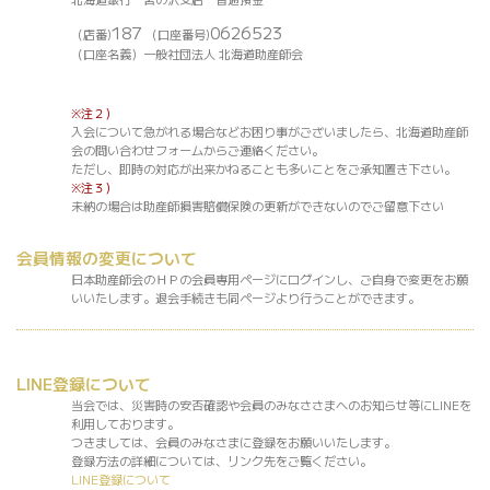
187
0626523
（店番)
（口座番号)
（口座名義）一般社団法人 北海道助産師会
※注２）
入会について急がれる場合などお困り事がございましたら、北海道助産師
会の問い合わせフォームからご連絡ください。
ただし、即時の対応が出来かねることも多いことをご承知置き下さい。
※注３）
未納の場合は助産師損害賠償保険の更新ができないのでご留意下さい
会員情報の変更について
日本助産師会のＨＰの会員専用ページにログインし、ご自身で変更をお願
いいたします。退会手続きも同ページより行うことができます。
LINE登録について
当会では、災害時の安否確認や会員のみなささまへのお知らせ等にLINEを
利用しております。
つきましては、会員のみなさまに登録をお願いいたします。
登録方法の詳細については、リンク先をご覧ください。
LINE登録について