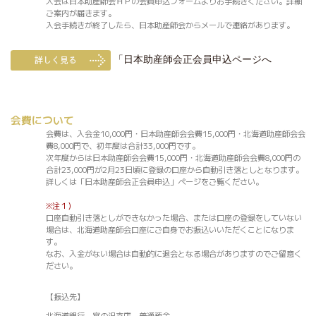
入会は日本助産師会ＨＰの会員申込フォームよりお手続きください。詳細
ご案内が届きます。
入会手続きが終了したら、日本助産師会からメールで連絡があります。
「日本助産師会正会員申込ページへ
会費について
会費は、入会金10,000円・日本助産師会会費15,000円・北海道助産師会会
費8,000円で、初年度は合計33,000円です。
次年度からは日本助産師会会費15,000円・北海道助産師会会費8,000円の
合計23,000円が2月23日頃に登録の口座から自動引き落としとなります。
詳しくは
「
日本助産師会正会員申込」
ページをご覧ください。
※注１）
口座自動引き落としができなかった場合、または口座の登録をしていない
場合は、北海道助産師会口座にご自身でお振込いいただくことになりま
す。
なお、入金がない場合は自動的に退会となる場合がありますのでご留意く
ださい。
【振込先】
北海道銀行 宮の沢支店 普通預金